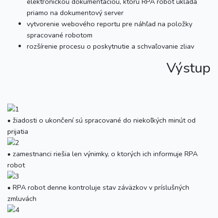
elektronickou dokumentáciou, ktorú RPA robot ukladá
priamo na dokumentový server
vytvorenie webového reportu pre náhľad na položky
spracované robotom
rozšírenie procesu o poskytnutie a schvaľovanie zliav
Výstup
• žiadosti o ukončení sú spracované do niekoľkých minút od
prijatia
• zamestnanci riešia len výnimky, o ktorých ich informuje RPA
robot
• RPA robot denne kontroluje stav záväzkov v príslušných
zmluvách