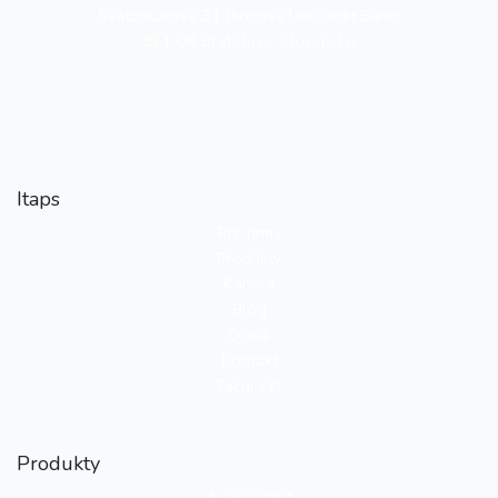
Svätoplukova 31 (budova UniCredit Bank)
821 08 Bratislava, Slovensko
Itaps
Pre firmy
Produkty
Kariéra
Blog
O nás
Kontakt
Začni v IT
Produkty
Ai Assistant