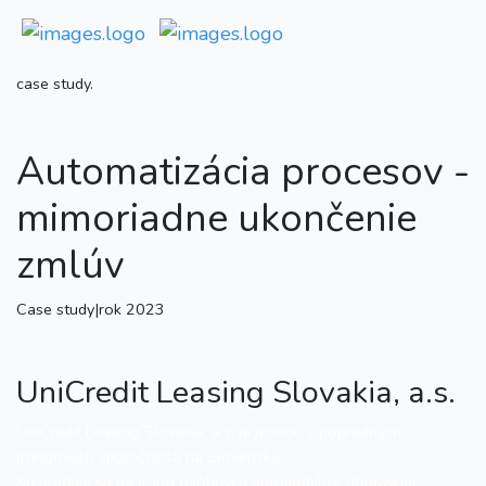
case study.
Automatizácia procesov -
mimoriadne ukončenie
zmlúv
Case study
|
rok 2023
UniCredit Leasing Slovakia, a.s.
UniCredit Leasing Slovakia, a.s. je jednou z popredných
lízingových spoločností na Slovensku.
Sústreďuje sa na lízing osobných automobilov, dopravnej