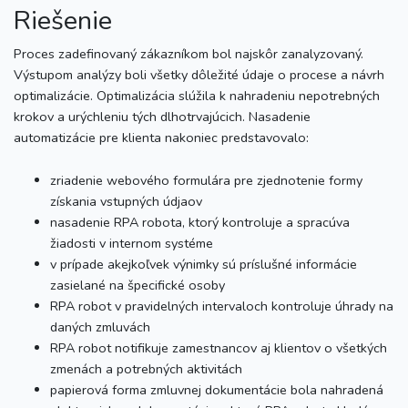
Riešenie
Proces zadefinovaný zákazníkom bol najskôr zanalyzovaný.
Výstupom analýzy boli všetky dôležité údaje o procese a návrh
optimalizácie. Optimalizácia slúžila k nahradeniu nepotrebných
krokov a urýchleniu tých dlhotrvajúcich. Nasadenie
automatizácie pre klienta nakoniec predstavovalo:
zriadenie webového formulára pre zjednotenie formy
získania vstupných údjaov
nasadenie RPA robota, ktorý kontroluje a spracúva
žiadosti v internom systéme
v prípade akejkoľvek výnimky sú príslušné informácie
zasielané na špecifické osoby
RPA robot v pravidelných intervaloch kontroluje úhrady na
daných zmluvách
RPA robot notifikuje zamestnancov aj klientov o všetkých
zmenách a potrebných aktivitách
papierová forma zmluvnej dokumentácie bola nahradená