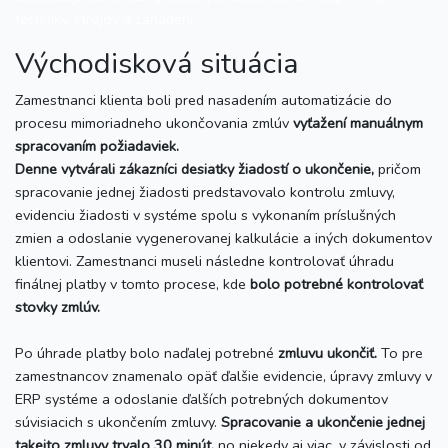
techniky, strojov a zariadení.
Východisková situácia
Zamestnanci klienta boli pred nasadením automatizácie do
procesu mimoriadneho ukončovania zmlúv
vyťažení manuálnym
spracovaním požiadaviek.
Denne vytvárali zákazníci desiatky žiadostí o ukončenie,
pričom
spracovanie jednej žiadosti predstavovalo kontrolu zmluvy,
evidenciu žiadosti v systéme spolu s vykonaním príslušných
zmien a odoslanie vygenerovanej kalkulácie a iných dokumentov
klientovi. Zamestnanci museli následne kontrolovať úhradu
finálnej platby v tomto procese, kde
bolo potrebné kontrolovať
stovky zmlúv.
Po úhrade platby bolo naďalej potrebné
zmluvu ukončiť.
To pre
zamestnancov znamenalo opäť ďalšie evidencie, úpravy zmluvy v
ERP systéme a odoslanie ďalších potrebných dokumentov
súvisiacich s ukončením zmluvy.
Spracovanie a ukončenie jednej
takejto zmluvy trvalo 30 minút,
no niekedy aj viac, v závislosti od