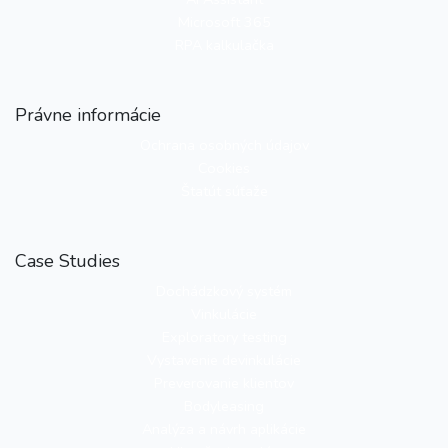
Microsoft 365
RPA kalkulačka
Právne informácie
Ochrana osobných údajov
Cookies
Štatút súťaže
Case Studies
Dochádzkový systém
Vinkulácie
Exploratory testing
Vystavenie devinkulácie
Preverovanie klientov
Bodyleasing
Analýza a návrh aplikácie