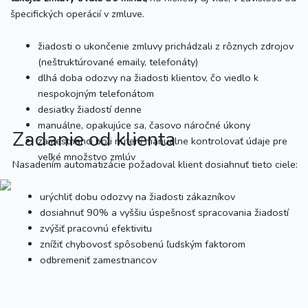
špecifických operácií v zmluve.
žiadosti o ukončenie zmluvy prichádzali z rôznych zdrojov
(neštruktúrované emaily, telefonáty)
dlhá doba odozvy na žiadosti klientov, čo viedlo k
nespokojným telefonátom
desiatky žiadostí denne
manuálne, opakujúce sa, časovo náročné úkony
Zadanie od klienta
zamestnanci boli nútení manuálne kontrolovať údaje pre
veľké množstvo zmlúv
Nasadením automatizácie požadoval klient dosiahnuť tieto ciele:
urýchliť dobu odozvy na žiadosti zákazníkov
dosiahnuť 90% a vyššiu úspešnosť spracovania žiadostí
zvýšiť pracovnú efektivitu
znížiť chybovosť spôsobenú ľudským faktorom
odbremeniť zamestnancov